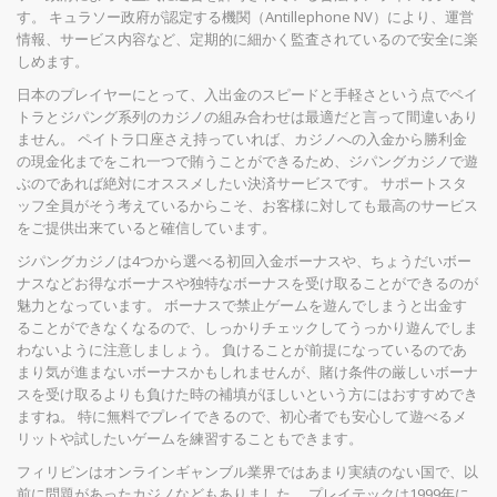
す。 キュラソー政府が認定する機関（Antillephone NV）により、運営
情報、サービス内容など、定期的に細かく監査されているので安全に楽
しめます。
日本のプレイヤーにとって、入出金のスピードと手軽さという点でペイ
トラとジパング系列のカジノの組み合わせは最適だと言って間違いあり
ません。 ペイトラ口座さえ持っていれば、カジノへの入金から勝利金
の現金化までをこれ一つで賄うことができるため、ジパングカジノで遊
ぶのであれば絶対にオススメしたい決済サービスです。 サポートスタ
ッフ全員がそう考えているからこそ、お客様に対しても最高のサービス
をご提供出来ていると確信しています。
ジパングカジノは4つから選べる初回入金ボーナスや、ちょうだいボー
ナスなどお得なボーナスや独特なボーナスを受け取ることができるのが
魅力となっています。 ボーナスで禁止ゲームを遊んでしまうと出金す
ることができなくなるので、しっかりチェックしてうっかり遊んでしま
わないように注意しましょう。 負けることが前提になっているのであ
まり気が進まないボーナスかもしれませんが、賭け条件の厳しいボーナ
スを受け取るよりも負けた時の補填がほしいという方にはおすすめでき
ますね。 特に無料でプレイできるので、初心者でも安心して遊べるメ
リットや試したいゲームを練習することもできます。
フィリピンはオンラインギャンブル業界ではあまり実績のない国で、以
前に問題があったカジノなどもありました。 プレイテックは1999年に