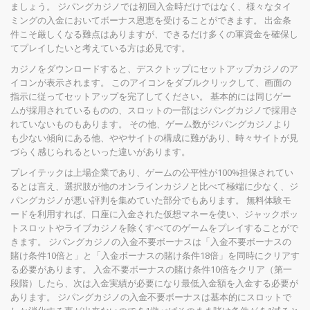
ましょう。 ジパングカジノでは初回入金時だけではなく、様々なタイ
ミングの入金においてボーナス恩恵を受けることができます。 出金条
件こそ厳しくなる難点はありますが、できるだけ多くの軍資金を確保し
てプレイしたいと考えている方は必見です。
カジノをダウンロードすると、デスクトップにセットアップカジノのア
イコンが表示されます。 このアイコンをダブルクリックして、画面の
指示に従ってセットアップを完了してください。 基本的には同じゲー
ムが採用されているものの、スロットの一部はジパングカジノで採用さ
れていないものもあります。 その他、ゲーム数がジパングカジノより
も少ない傾向にある他、ややサイトの構成に難があり、時々サイトが見
づらく感じられるといった違いがあります。
プレイテックは上場企業であり、ゲームの公平性が100%担保されてい
るとは言え、選択肢が他のオンラインカジノと比べて極端に少なく、ジ
パングカジノが悪い評判を集めていた部分でもあります。 無料体験モ
ードを利用すれば、口座に入金された仮想マネーを使い、ジャックポッ
トスロットやライブカジノを除くすべてのゲームをプレイすることがで
きます。 ジパングカジノの入金不要ボーナスは「入金不要ボーナスの
賭け条件10倍と」と「入金ボーナスの賭け条件18倍」を同時にクリアす
る必要があります。 入金不要ボーナスの賭け条件10倍をクリア（第一
段階）したら、次は入金実績が必要になり最低入金額を入金する必要が
あります。 ジパングカジノの入金不要ボーナスは基本的にスロットで