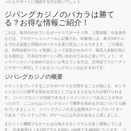
ったらサポートに連絡するのが良いでしょう。
ジパングカジノのバカラは勝て
る？お得な情報ご紹介！
これは、毎月行われているボーナスでボーナス率、上限金額、出金条件
などは、プロモーションメールに記載され、対象者には、最大300ドル
までの入金額と同様のボーナスを受け取ることもできます。 この場合
は、利用金額やプレイ実績によって設定されるので、最高入金額が気に
なる場合は、日本語サポートへ問い合わせてみると良いでしょう。 オ
ンラインカジノを始めてみたいと考えている方は、日本語でスピーディ
にサポート対応してくれるジパングカジノがおすすめです。
ジパングカジノの概要
スロットをプレイすることやボーナスを活用することの他にも、オンラ
インカジノの勝率を高める方法としてはさまざまなものが挙げられま
す。 ジパングカジノが信頼できるオンラインカジノであることが分か
ったので、ここからはジパングカジノで勝率を高める方法についても触
れていきましょう。 ジパングカジノの主な提携先ゲームプロバイダー
である「プレイテック社」のゲームには欠点があると上述しました。
またベット機能でもゲームを白熱させるシステムを多く開発していま
す。 出金条件は（＄200プラス＄600）×60倍で＄48000になります。 ジ